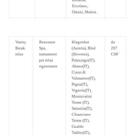
Ercolano,
Ostuni, Matera.
Vanity
Benessere
Klagenfurt
da
Break
Spa,
(Austria), Bled
207
relax
trattamenti
(Slovenia),
CHF
per relax
Palazzago(IT),
rigenerante
Abano(IT),
Cison di
Valmarino(IT),
Pigna(IT),
Vignola(IT),
Montecatini
Terme (IT),
Saturnia(IT),
Chianciano
Terme (IT),
Gualdo
Tadino(IT),