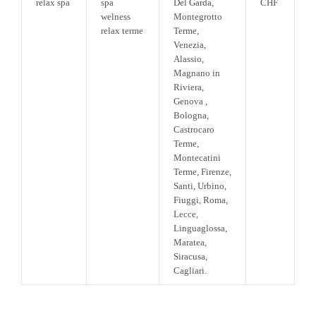
relax spa
spa
Del Garda,
CHF
welness
Montegrotto
relax terme
Terme,
Venezia,
Alassio,
Magnano in
Riviera,
Genova ,
Bologna,
Castrocaro
Terme,
Montecatini
Terme, Firenze,
Santi, Urbino,
Fiuggi, Roma,
Lecce,
Linguaglossa,
Maratea,
Siracusa,
Cagliari.