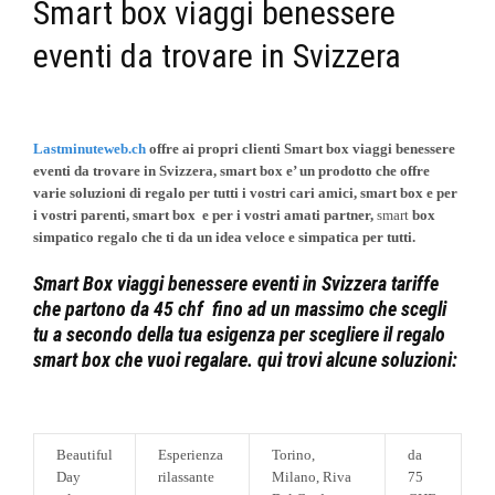
Smart box viaggi benessere
eventi da trovare in Svizzera
Lastminuteweb.ch
offre ai propri clienti Smart box viaggi benessere
eventi da trovare in Svizzera, smart box e’ un prodotto che offre
varie soluzioni di regalo per tutti i vostri cari amici, smart box e per
i vostri parenti, smart box e per i vostri amati partner,
smart
box
simpatico regalo che ti da un idea veloce e simpatica per tutti.
Smart Box viaggi benessere eventi in Svizzera tariffe
che partono da 45 chf fino ad un massimo che scegli
tu a secondo della tua esigenza per scegliere il regalo
smart box che vuoi regalare. qui trovi alcune soluzioni:
Beautiful
Esperienza
Torino,
da
Day
rilassante
Milano, Riva
75