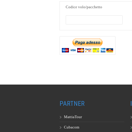
Codice volo/pacchetto
PARTNER
MattiaTour
Cubacom