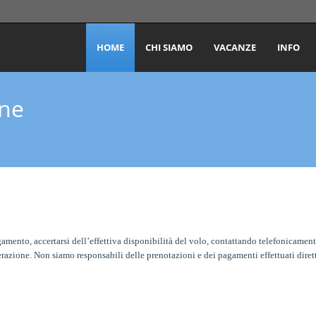
HOME
CHI SIAMO
VACANZE
INFO
ine
nto, accertarsi dell’effettiva disponibilità del volo, contattando telefonicamente 
erazione. Non siamo responsabili delle prenotazioni e dei pagamenti effettuati diret