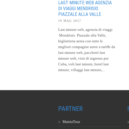
LAST MINUTE WEB AGENZIA
DI VIAGGI MENDRISIO
PIAZZALE ALLA VALLE
19 MAG 2017
Last minute web, agenzia di viaggi
Mendrisio Piazzale alla Valle,
biglietteria aerea con tutte le
migliori compagnie aeree a tariffe da
last minute web, pacchetti last
minute web, visti di ingresso per
Cuba, voli last minute, hotel last
minute, villaggi last minute,...
PARTNER
MattiaTour